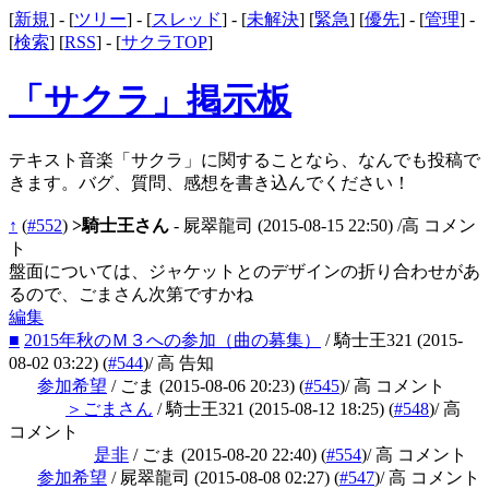
[
新規
] - [
ツリー
] - [
スレッド
] - [
未解決
] [
緊急
] [
優先
] - [
管理
] -
[
検索
] [
RSS
] - [
サクラTOP
]
「サクラ」掲示板
テキスト音楽「サクラ」に関することなら、なんでも投稿で
きます。バグ、質問、感想を書き込んでください！
↑
(
#552
)
>騎士王さん
- 屍翠龍司
(2015-08-15 22:50)
/高 コメン
ト
盤面については、ジャケットとのデザインの折り合わせがあ
るので、ごまさん次第ですかね
編集
■
2015年秋のＭ３への参加（曲の募集）
/ 騎士王321
(2015-
08-02 03:22)
(
#544
)
/ 高 告知
参加希望
/ ごま
(2015-08-06 20:23)
(
#545
)
/ 高 コメント
＞ごまさん
/ 騎士王321
(2015-08-12 18:25)
(
#548
)
/ 高
コメント
是非
/ ごま
(2015-08-20 22:40)
(
#554
)
/ 高 コメント
参加希望
/ 屍翠龍司
(2015-08-08 02:27)
(
#547
)
/ 高 コメント