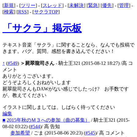
[
新規
] - [
ツリー
] - [
スレッド
] - [
未解決
] [
緊急
] [
優先
] - [
管理
] -
[
検索
] [
RSS
] - [
サクラTOP
]
「サクラ」掲示板
テキスト音楽「サクラ」に関することなら、なんでも投稿で
きます。バグ、質問、感想を書き込んでください！
↑
(
#549
)
＞屍翠龍司さん
- 騎士王321
(2015-08-12 18:27)
/高 コ
メント
ありがとうございます。
どうぞよろしくおねがいします
屍翠龍司さんもDAWがない感じでしたっけ? お手数です
が、教えてください
イラストに関しましては、しばらく待ってください
編集
■
2015年秋のＭ３への参加（曲の募集）
/ 騎士王321
(2015-
08-02 03:22)
(
#544
)
/ 高 告知
参加希望
/ ごま
(2015-08-06 20:23)
(
#545
)
/ 高 コメント