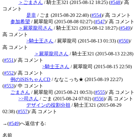
＞ごまさん
/ 騎士王321
(2015-08-12 18:25)
(
#548
)
/ 高
コメント
是非
/ ごま
(2015-08-20 22:40)
(
#554
)
/ 高 コメント
参加希望
/ 屍翠龍司
(2015-08-08 02:27)
(
#547
)
/ 高 コメント
＞屍翠龍司さん
/ 騎士王321
(2015-08-12 18:27)
(
#549
)
/
高 コメント
>騎士王さん
/ 屍翠龍司
(2015-08-13 01:33)
(
#550
)
/
高 コメント
＞屍翠龍司さん
/ 騎士王321
(2015-08-13 22:28)
(
#551
)
/ 高 コメント
>騎士王さん
/ 屍翠龍司
(2015-08-15 22:50)
(
#552
)
/ 高 コメント
例のISISちゃんCD
/ ななこっち★
(2015-08-19 22:27)
(
#553
)
/ 中 コメント
ごまさん
/ 屍翠龍司
(2015-08-21 00:53)
(
#555
)
/ 高 コメント
>>司さん
/ ごま
(2015-08-24 07:02)
(
#556
)
/ 高 コメント
デザインの役割分担
/ 騎士王321
(2015-08-29
02:38)
(
#557
)
/ 高 コメント
→
(
#549
)へ返信する:
名前