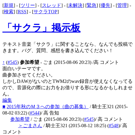
[
新規
] - [
ツリー
] - [
スレッド
] - [
未解決
] [
緊急
] [
優先
] - [
管理
] -
[
検索
] [
RSS
] - [
サクラTOP
]
「サクラ」掲示板
テキスト音楽「サクラ」に関することなら、なんでも投稿で
きます。バグ、質問、感想を書き込んでください！
↑
(
#545
)
参加希望
- ごま
(2015-08-06 20:23)
/高 コメント
面白いテーマです。
曲参加させてください。
しかしDAWがないのとTWM2のwav録音が使えなくなってる
ので、音源化の際にお力をお借りする形になるかもしれませ
ん。
編集
■
2015年秋のＭ３への参加（曲の募集）
/ 騎士王321
(2015-
08-02 03:22)
(
#544
)
/ 高 告知
参加希望
/ ごま
(2015-08-06 20:23)
(
#545
)
/ 高 コメント
＞ごまさん
/ 騎士王321
(2015-08-12 18:25)
(
#548
)
/ 高
コメント