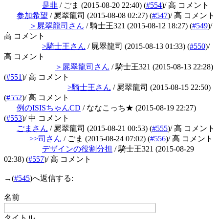
是非
/ ごま
(2015-08-20 22:40)
(
#554
)
/ 高 コメント
参加希望
/ 屍翠龍司
(2015-08-08 02:27)
(
#547
)
/ 高 コメント
＞屍翠龍司さん
/ 騎士王321
(2015-08-12 18:27)
(
#549
)
/
高 コメント
>騎士王さん
/ 屍翠龍司
(2015-08-13 01:33)
(
#550
)
/
高 コメント
＞屍翠龍司さん
/ 騎士王321
(2015-08-13 22:28)
(
#551
)
/ 高 コメント
>騎士王さん
/ 屍翠龍司
(2015-08-15 22:50)
(
#552
)
/ 高 コメント
例のISISちゃんCD
/ ななこっち★
(2015-08-19 22:27)
(
#553
)
/ 中 コメント
ごまさん
/ 屍翠龍司
(2015-08-21 00:53)
(
#555
)
/ 高 コメント
>>司さん
/ ごま
(2015-08-24 07:02)
(
#556
)
/ 高 コメント
デザインの役割分担
/ 騎士王321
(2015-08-29
02:38)
(
#557
)
/ 高 コメント
→
(
#545
)へ返信する:
名前
タイトル