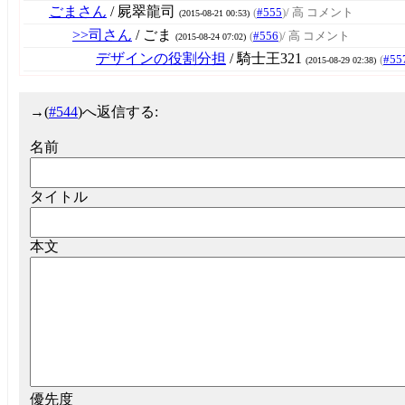
ごまさん
/ 屍翠龍司
(
#555
)
/ 高 コメント
(2015-08-21 00:53)
>>司さん
/ ごま
(
#556
)
/ 高 コメント
(2015-08-24 07:02)
デザインの役割分担
/ 騎士王321
(
#55
(2015-08-29 02:38)
→
(
#544
)へ返信する:
名前
タイトル
本文
優先度