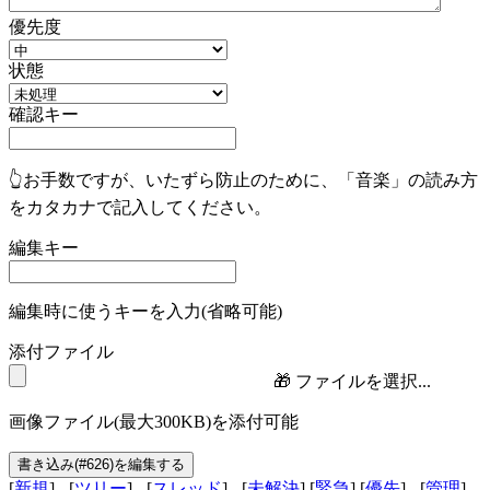
優先度
状態
確認キー
👆お手数ですが、いたずら防止のために、「音楽」の読み方
をカタカナで記入してください。
編集キー
編集時に使うキーを入力(省略可能)
添付ファイル
🎁
ファイルを選択...
画像ファイル(最大300KB)を添付可能
[
新規
] - [
ツリー
] - [
スレッド
] - [
未解決
] [
緊急
] [
優先
] - [
管理
] -