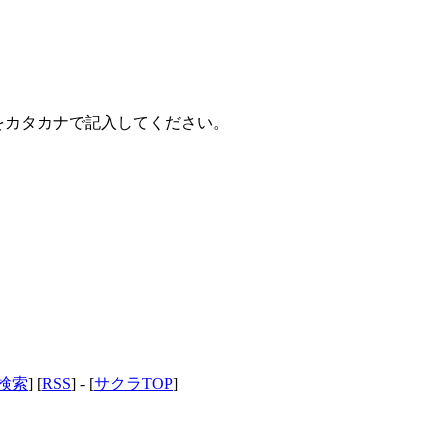
をカタカナで記入してください。
検索
] [
RSS
] - [
サクラTOP
]