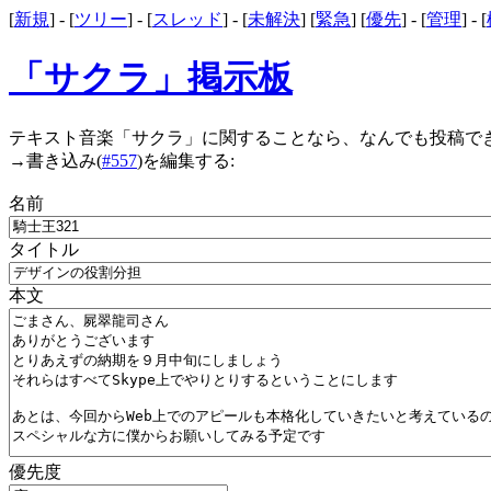
[
新規
] - [
ツリー
] - [
スレッド
] - [
未解決
] [
緊急
] [
優先
] - [
管理
] - [
「サクラ」掲示板
テキスト音楽「サクラ」に関することなら、なんでも投稿で
→
書き込み(
#557
)を編集する:
名前
タイトル
本文
優先度