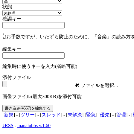
状態
確認キー
👆お手数ですが、いたずら防止のために、「音楽」の読み方
編集キー
編集時に使うキーを入力(省略可能)
添付ファイル
🎁
ファイルを選択...
画像ファイル(最大300KB)を添付可能
[
新規
] - [
ツリー
] - [
スレッド
] - [
未解決
] [
緊急
] [
優先
] - [
管理
] - [
♪RSS
-
manatubbs v.1.60