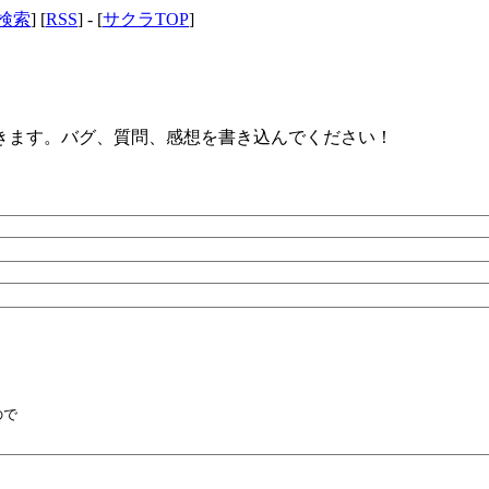
検索
] [
RSS
] - [
サクラTOP
]
きます。バグ、質問、感想を書き込んでください！