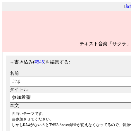
[
新
テキスト音楽「サクラ」
→
書き込み(
#545
)を編集する:
名前
タイトル
本文