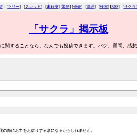
規
] - [
ツリー
] - [
スレッド
] - [
未解決
] [
緊急
] [
優先
] - [
管理
] - [
検索
] [
RSS
] - [
サクラT
「サクラ」掲示板
に関することなら、なんでも投稿できます。バグ、質問、感想