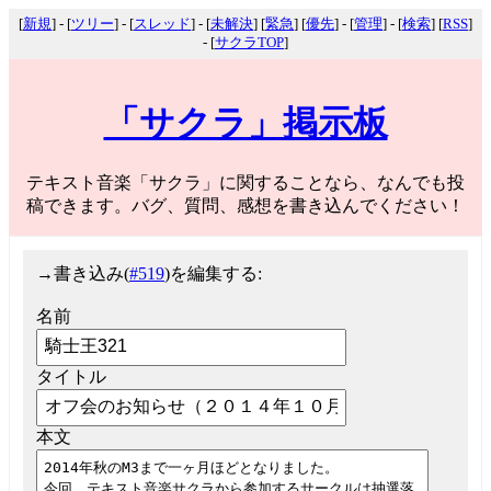
[
新規
] - [
ツリー
] - [
スレッド
] - [
未解決
] [
緊急
] [
優先
] - [
管理
] - [
検索
] [
RSS
]
- [
サクラTOP
]
「サクラ」掲示板
テキスト音楽「サクラ」に関することなら、なんでも投
稿できます。バグ、質問、感想を書き込んでください！
→
書き込み(
#519
)を編集する:
名前
タイトル
本文