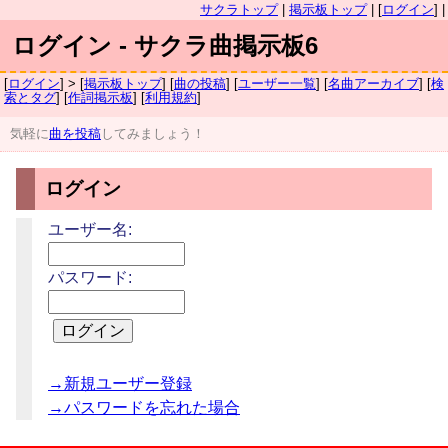
サクラトップ
|
掲示板トップ
| [
ログイン
] |
ログイン - サクラ曲掲示板6
[
ログイン
] > [
掲示板トップ
] [
曲の投稿
] [
ユーザー一覧
] [
名曲アーカイブ
] [
検
索とタグ
] [
作詞掲示板
] [
利用規約
]
気軽に
曲を投稿
してみましょう！
ログイン
ユーザー名:
パスワード:
→新規ユーザー登録
→パスワードを忘れた場合