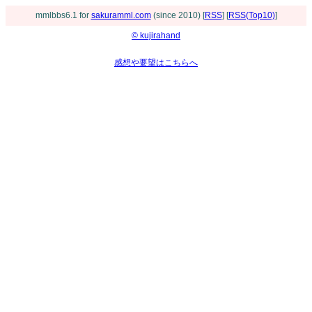
mmlbbs6.1 for
sakuramml.com
(since 2010) [
RSS
] [
RSS(Top10)
]
© kujirahand
感想や要望はこちらへ