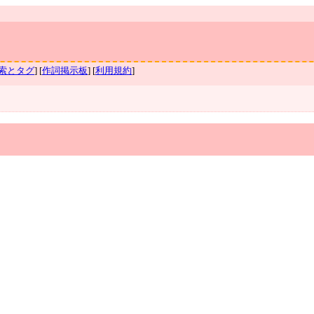
索とタグ
] [
作詞掲示板
] [
利用規約
]