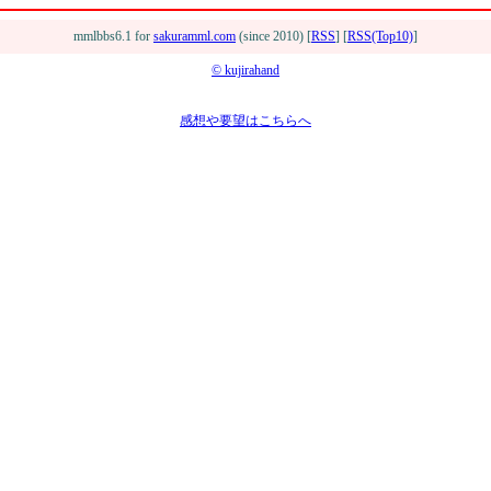
mmlbbs6.1 for
sakuramml.com
(since 2010) [
RSS
] [
RSS(Top10)
]
© kujirahand
感想や要望はこちらへ