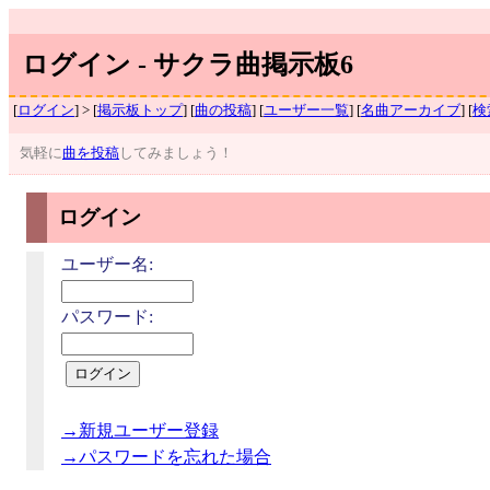
ログイン - サクラ曲掲示板6
[
ログイン
] > [
掲示板トップ
] [
曲の投稿
] [
ユーザー一覧
] [
名曲アーカイブ
] [
検
気軽に
曲を投稿
してみましょう！
ログイン
ユーザー名:
パスワード:
→新規ユーザー登録
→パスワードを忘れた場合