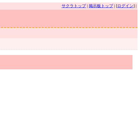
サクラトップ
|
掲示板トップ
| [
ログイン
] |