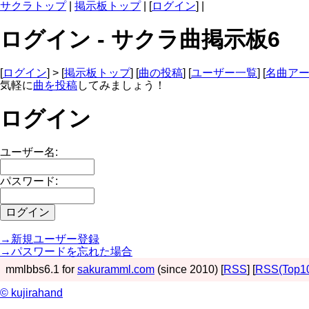
サクラトップ
|
掲示板トップ
| [
ログイン
] |
ログイン - サクラ曲掲示板6
[
ログイン
] > [
掲示板トップ
] [
曲の投稿
] [
ユーザー一覧
] [
名曲ア
気軽に
曲を投稿
してみましょう！
ログイン
ユーザー名:
パスワード:
→新規ユーザー登録
→パスワードを忘れた場合
mmlbbs6.1 for
sakuramml.com
(since 2010) [
RSS
] [
RSS(Top1
© kujirahand