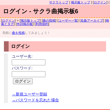
サクラトップ
|
掲示板トップ
| [
ログイン
] |
ログイン - サクラ曲掲示板6
[
ログイン
] > [
掲示板トップ
] [
曲の投稿
] [
ユーザー一覧
] [
名曲アーカイブ
] [
検
索とタグ
] [
作詞掲示板
] [
利用規約
]
気軽に
曲を投稿
してみましょう！
ログイン
ユーザー名:
パスワード:
→新規ユーザー登録
→パスワードを忘れた場合