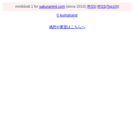
mmlbbs6.1 for
sakuramml.com
(since 2010) [
RSS
] [
RSS(Top10)
]
© kujirahand
感想や要望はこちらへ