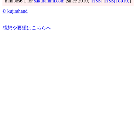
mmlbbs6.1 for
sakuramml.com
(since 2010) [
RSS
] [
RSS(Top10)
]
© kujirahand
感想や要望はこちらへ