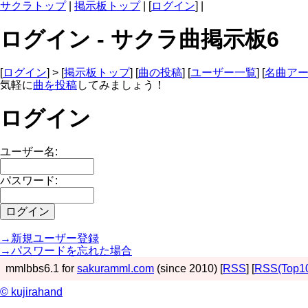
サクラトップ
|
掲示板トップ
| [
ログイン
] |
ログイン - サクラ曲掲示板6
[
ログイン
] > [
掲示板トップ
] [
曲の投稿
] [
ユーザー一覧
] [
名曲ア
気軽に
曲を投稿
してみましょう！
ログイン
ユーザー名:
パスワード:
→新規ユーザー登録
→パスワードを忘れた場合
mmlbbs6.1 for
sakuramml.com
(since 2010) [
RSS
] [
RSS(Top1
© kujirahand