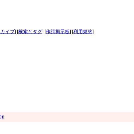
ーカイブ
] [
検索とタグ
] [
作詞掲示板
] [
利用規約
]
0)
]