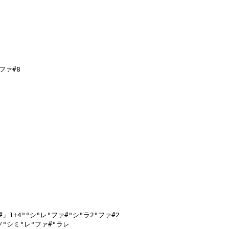
ァ#8

1+4""シ"レ"ファ#"シ"ラ2"ファ#2

ソ"シミ"レ"ファ#"ラレ
