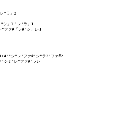
レ"ラ」2

"シ」1「レ"ラ」1

"ファ#「レ#"シ」1+1

4""シ"レ"ファ#"シ"ラ2"ファ#2

ソ"シミ"レ"ファ#"ラレ
