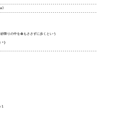
------------------------------------------------

)

------------------------------------------------

砂降りの中を傘もささずに歩くという

------------------------------------------------

1
