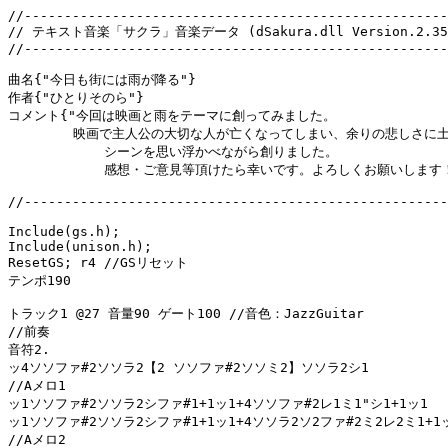
//-----------------------------------------------------
// テキスト音楽「サクラ」音楽データ (dSakura.dll Version.2.35a
//-----------------------------------------------------
曲名{"今日も街には雨が降る"}

作者{"ひとりそのら"}

コメント{"今回は映画と雨をテーマに創ってみました。

　　　　　映画で主人公の大切な人が亡くなってしまい、余りの悲しさに土
	    シーンを思い浮かべながら創りました。

	    感想・ご意見等頂けたら幸いです。よろしくお願いします！"}　

//-----------------------------------------------------
Include(gs.h);

Include(unison.h);

ResetGS; r4 //GSリセット

テンポ190

トラック1 @27 音量90 ゲート100 //音色：JazzGuitar

//前奏

音符2.

ッ4ソソファ#2ソソラ2【2 ソソファ#2ソソミ2】ソソラ2シ1

//Aメロ1

ッ1ソソファ#2ソソラ2シファ#1+1ッ1+4ソソファ#2レ1ミ1"シ1+1ッ1

ッ1ソソファ#2ソソラ2シファ#1+1ッ1+4ソソラ2ソ2ファ#2ミ2レ2ミ1+1ッ
//Aメロ2
