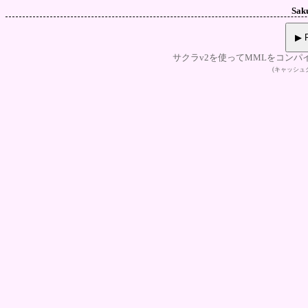
Sak
▶ P
サクラv2を使ってMMLをコンパ
(キャッシ