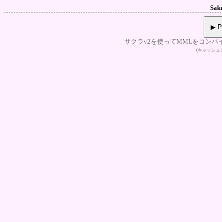
Sak
▶ P
サクラv2を使ってMMLをコンパ
(キャッシ