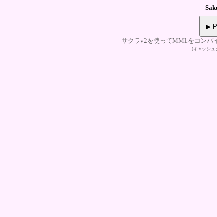
Sak
▶ P
サクラv2を使ってMMLをコンパ
(キャッシ