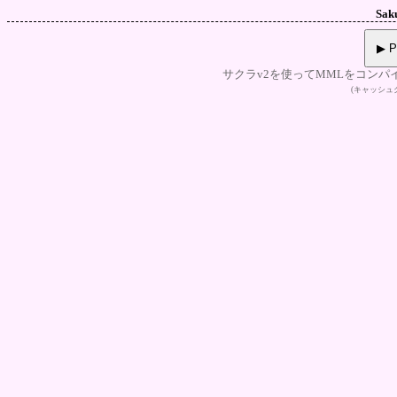
Sak
▶ P
サクラv2を使ってMMLをコンパ
(キャッシ