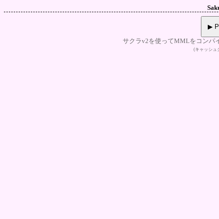
Sak
▶ P
サクラv2を使ってMMLをコンパ
(キャッシ